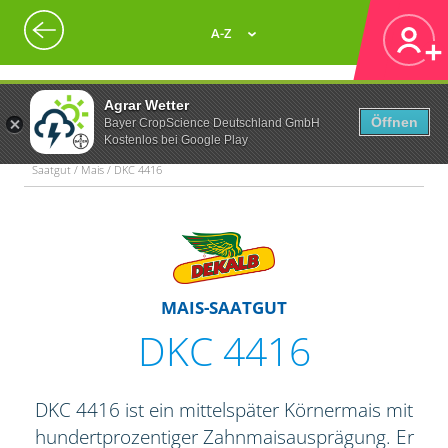
A-Z
Agrar Wetter
Öffnen
Bayer CropScience Deutschland GmbH
Kostenlos bei Google Play
Saatgut / Mais / DKC 4416
MAIS-SAATGUT
DKC 4416
DKC 4416 ist ein mittelspäter Körnermais mit
hundertprozentiger Zahnmaisausprägung. Er