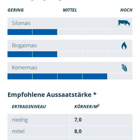
GERING
MITTEL
HOCH
Silomais
Biogasmais
Körnermais
Empfohlene Aussaatstärke *
2
ERTRAGSNIVEAU
KÖRNER/M
niedrig
7,0
mittel
8,0