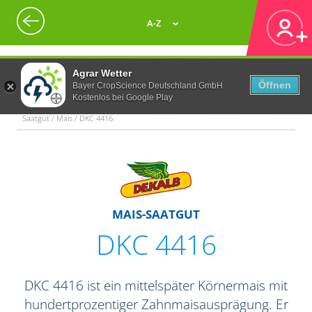
A-Z
Agrar Wetter
Öffnen
Bayer CropScience Deutschland GmbH
Kostenlos bei Google Play
Saatgut / Mais / DKC 4416
MAIS-SAATGUT
DKC 4416
DKC 4416 ist ein mittelspäter Körnermais mit
hundertprozentiger Zahnmaisausprägung. Er