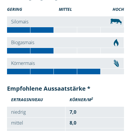
GERING
MITTEL
HOCH
Silomais
Biogasmais
Körnermais
Empfohlene Aussaatstärke *
2
ERTRAGSNIVEAU
KÖRNER/M
niedrig
7,0
mittel
8,0