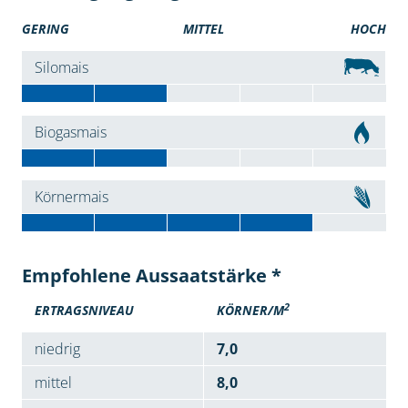
GERING
MITTEL
HOCH
Silomais
Biogasmais
Körnermais
Empfohlene Aussaatstärke *
2
ERTRAGSNIVEAU
KÖRNER/M
niedrig
7,0
mittel
8,0