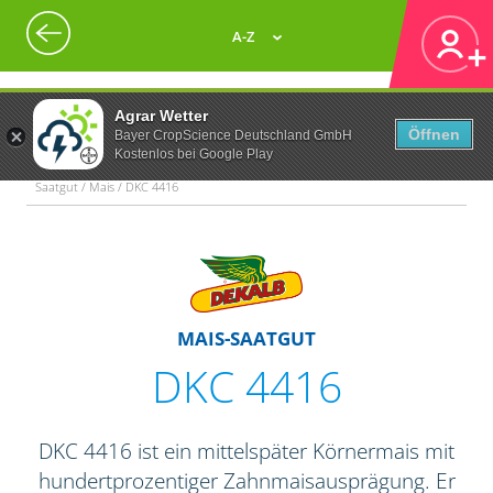
A-Z
Agrar Wetter
Öffnen
Bayer CropScience Deutschland GmbH
Kostenlos bei Google Play
Saatgut / Mais / DKC 4416
MAIS-SAATGUT
DKC 4416
DKC 4416 ist ein mittelspäter Körnermais mit
hundertprozentiger Zahnmaisausprägung. Er