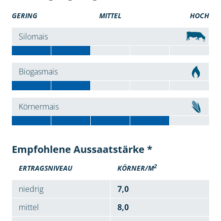
GERING
MITTEL
HOCH
Silomais
Biogasmais
Körnermais
Empfohlene Aussaatstärke *
2
ERTRAGSNIVEAU
KÖRNER/M
niedrig
7,0
mittel
8,0