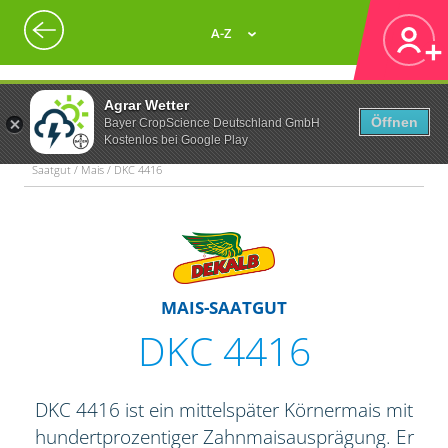
A-Z
Agrar Wetter
Öffnen
Bayer CropScience Deutschland GmbH
Kostenlos bei Google Play
Saatgut / Mais / DKC 4416
MAIS-SAATGUT
DKC 4416
DKC 4416 ist ein mittelspäter Körnermais mit
hundertprozentiger Zahnmaisausprägung. Er