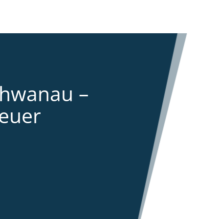
chwanau –
euer