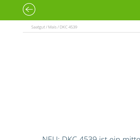
Saatgut / Mais / DKC 4539
NEU: DKC 4539 ist ein mitt