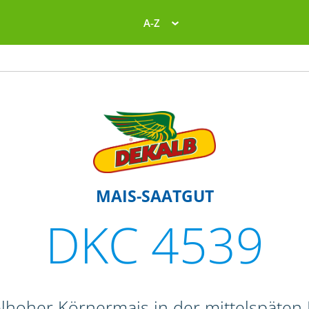
A-Z
MAIS-SAATGUT
DKC 4539
elhoher Körnermais in der mittelspäten 