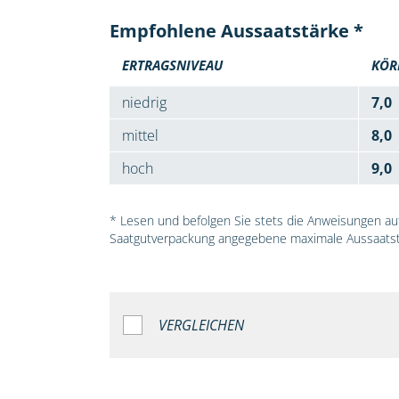
Empfohlene Aussaatstärke *
ERTRAGSNIVEAU
KÖR
niedrig
7,0
mittel
8,0
hoch
9,0
* Lesen und befolgen Sie stets die Anweisungen auf 
Saatgutverpackung angegebene maximale Aussaatst
VERGLEICHEN