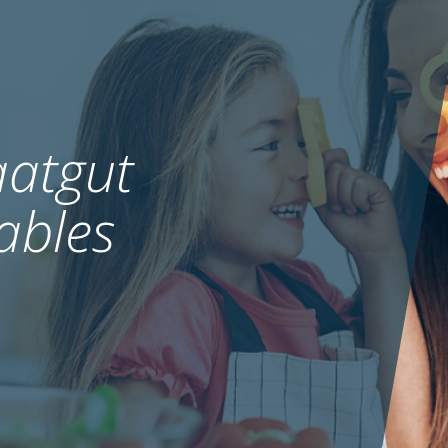
atgut
ables