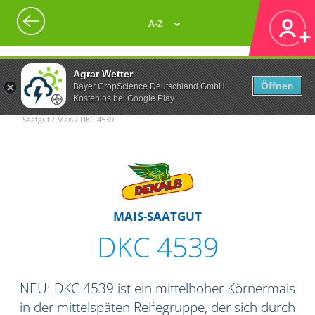
A-Z
Agrar Wetter
Öffnen
Bayer CropScience Deutschland GmbH
Kostenlos bei Google Play
Saatgut / Mais / DKC 4539
MAIS-SAATGUT
DKC 4539
NEU: DKC 4539 ist ein mittelhoher Körnermais
in der mittelspäten Reifegruppe, der sich durch