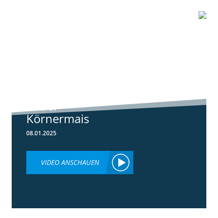
1:01
Standortreport
Schwanau – DKC
4539 unser
neuer
Körnermais
08.01.2025
VIDEO ANSCHAUEN