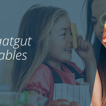
atgut
ables