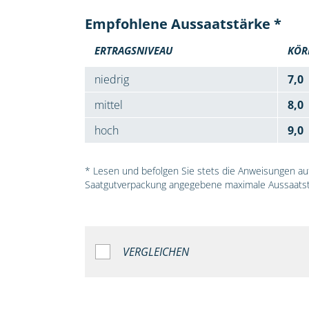
Empfohlene Aussaatstärke *
ERTRAGSNIVEAU
KÖR
niedrig
7,0
mittel
8,0
hoch
9,0
* Lesen und befolgen Sie stets die Anweisungen auf 
Saatgutverpackung angegebene maximale Aussaatst
VERGLEICHEN