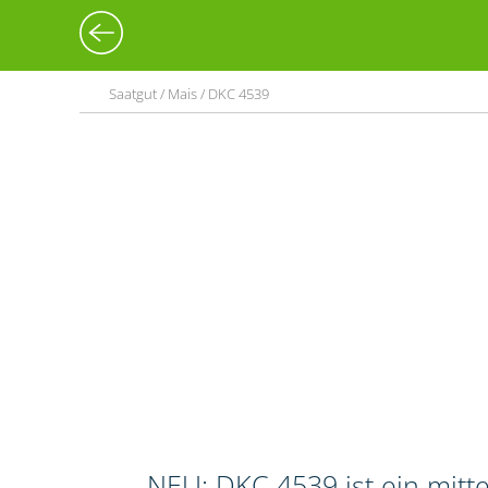
Saatgut / Mais / DKC 4539
NEU: DKC 4539 ist ein mitt