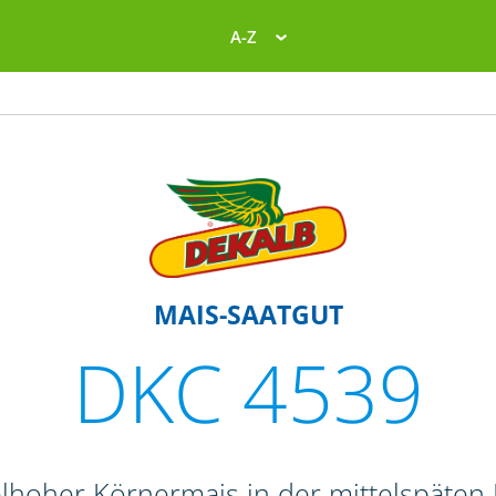
A-Z
MAIS-SAATGUT
DKC 4539
elhoher Körnermais in der mittelspäten 