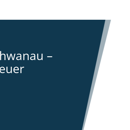
chwanau –
euer