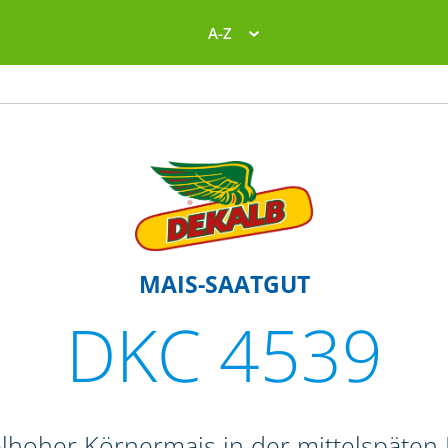
A-Z
MAIS-SAATGUT
DKC 4539
elhoher Körnermais in der mittelspäten 