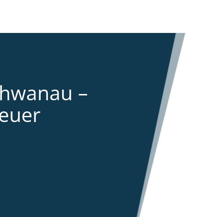
chwanau –
euer