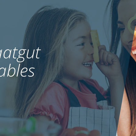
atgut
ables