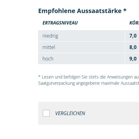
Empfohlene Aussaatstärke *
ERTRAGSNIVEAU
KÖR
niedrig
7,0
mittel
8,0
hoch
9,0
* Lesen und befolgen Sie stets die Anweisungen auf 
Saatgutverpackung angegebene maximale Aussaatst
VERGLEICHEN