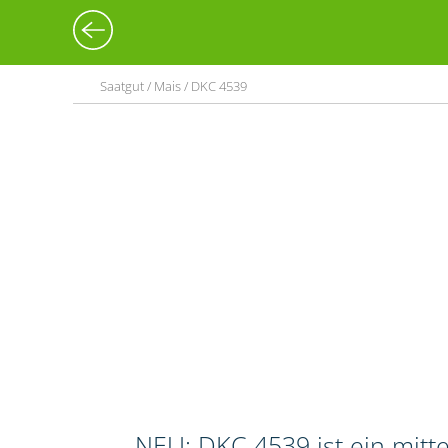
Saatgut / Mais / DKC 4539
NEU: DKC 4539 ist ein mitt