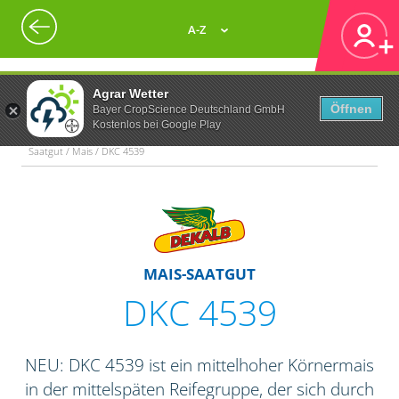
A-Z
Agrar Wetter
Öffnen
Bayer CropScience Deutschland GmbH
Kostenlos bei Google Play
Saatgut / Mais / DKC 4539
MAIS-SAATGUT
DKC 4539
NEU: DKC 4539 ist ein mittelhoher Körnermais
in der mittelspäten Reifegruppe, der sich durch