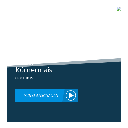
1:01
Standortreport
Schwanau – DKC
4539 unser
neuer
Körnermais
08.01.2025
VIDEO ANSCHAUEN