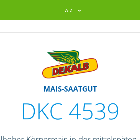
A-Z
MAIS-SAATGUT
DKC 4539
elhoher Körnermais in der mittelspäten 