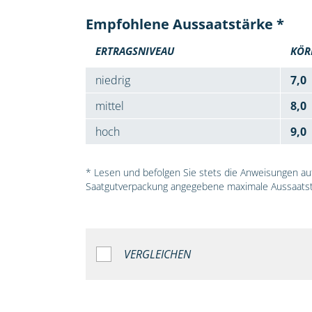
Empfohlene Aussaatstärke *
ERTRAGSNIVEAU
KÖR
niedrig
7,0
mittel
8,0
hoch
9,0
* Lesen und befolgen Sie stets die Anweisungen auf 
Saatgutverpackung angegebene maximale Aussaatst
VERGLEICHEN