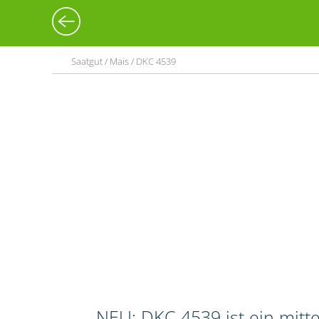
Saatgut / Mais / DKC 4539
NEU: DKC 4539 ist ein mitt