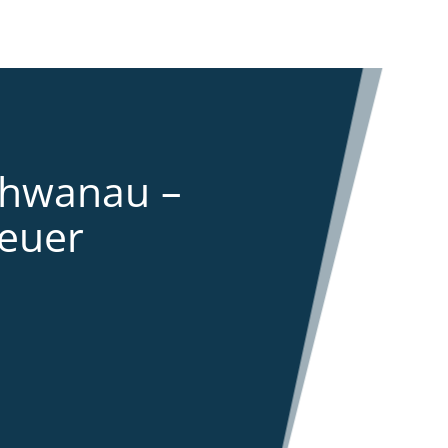
chwanau –
euer