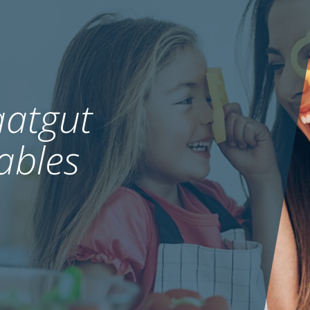
atgut
ables