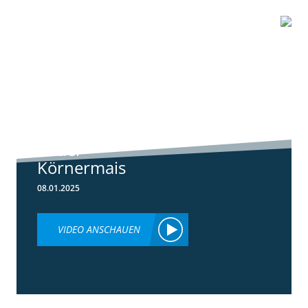
1:01
Standortreport
Schwanau – DKC
4539 unser
neuer
Körnermais
08.01.2025
VIDEO ANSCHAUEN