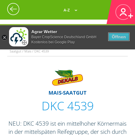
A-Z
Agrar Wetter
Öffnen
Bayer CropScience Deutschland GmbH
Kostenlos bei Google Play
Saatgut / Mais / DKC 4539
MAIS-SAATGUT
DKC 4539
NEU: DKC 4539 ist ein mittelhoher Körnermais
in der mittelspäten Reifegruppe, der sich durch