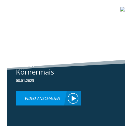
1:01
Standortreport
Schwanau – DKC
4539 unser
neuer
Körnermais
08.01.2025
VIDEO ANSCHAUEN