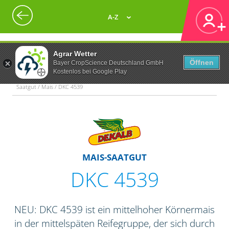
A-Z
Agrar Wetter
Öffnen
Bayer CropScience Deutschland GmbH
Kostenlos bei Google Play
Saatgut / Mais / DKC 4539
MAIS-SAATGUT
DKC 4539
NEU: DKC 4539 ist ein mittelhoher Körnermais
in der mittelspäten Reifegruppe, der sich durch