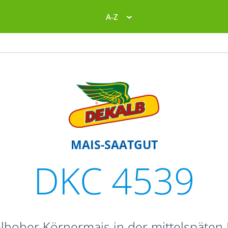
A-Z
MAIS-SAATGUT
DKC 4539
elhoher Körnermais in der mittelspäten 