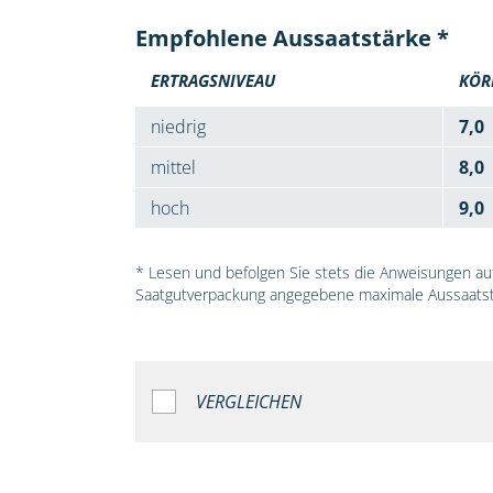
Empfohlene Aussaatstärke *
ERTRAGSNIVEAU
KÖR
niedrig
7,0
mittel
8,0
hoch
9,0
* Lesen und befolgen Sie stets die Anweisungen auf 
Saatgutverpackung angegebene maximale Aussaatst
VERGLEICHEN