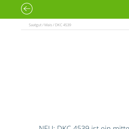
Saatgut / Mais / DKC 4539
NEU: DKC 4539 ist ein mitt