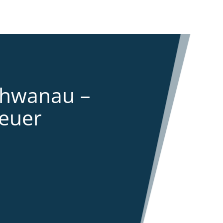
chwanau –
euer