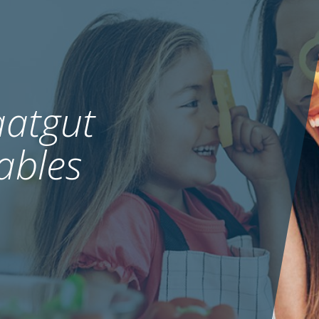
atgut
ables