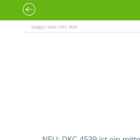
Saatgut / Mais / DKC 4539
NEU: DKC 4539 ist ein mitt