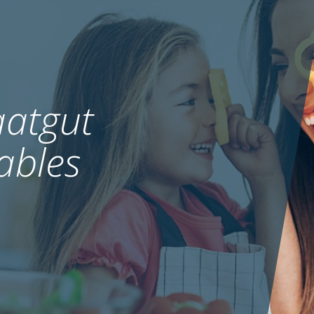
atgut
ables