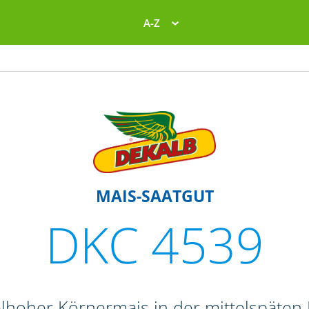
A-Z
MAIS-SAATGUT
DKC 4539
elhoher Körnermais in der mittelspäten 