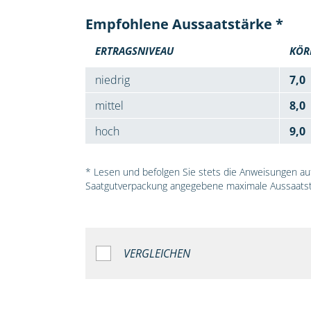
Empfohlene Aussaatstärke *
ERTRAGSNIVEAU
KÖR
niedrig
7,0
mittel
8,0
hoch
9,0
* Lesen und befolgen Sie stets die Anweisungen auf 
Saatgutverpackung angegebene maximale Aussaatst
VERGLEICHEN