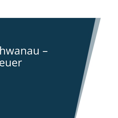
chwanau –
euer