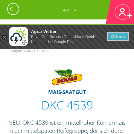
A-Z
Agrar Wetter
Öffnen
Bayer CropScience Deutschland GmbH
Kostenlos bei Google Play
Saatgut / Mais / DKC 4539
MAIS-SAATGUT
DKC 4539
NEU: DKC 4539 ist ein mittelhoher Körnermais
in der mittelspäten Reifegruppe, der sich durch