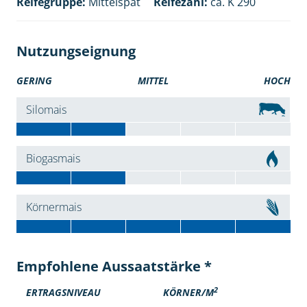
Reifegruppe:
Mittelspät
Reifezahl:
ca. K 290
Nutzungseignung
GERING
MITTEL
HOCH
Silomais
Biogasmais
Körnermais
Empfohlene Aussaatstärke *
2
ERTRAGSNIVEAU
KÖRNER/M