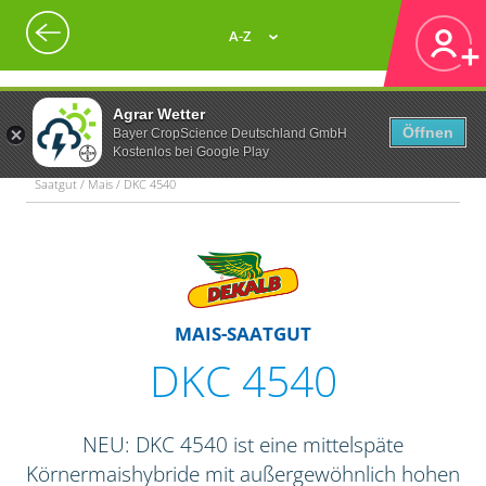
A-Z
Agrar Wetter
Öffnen
Bayer CropScience Deutschland GmbH
Kostenlos bei Google Play
Saatgut / Mais / DKC 4540
MAIS-SAATGUT
DKC 4540
NEU: DKC 4540 ist eine mittelspäte
Körnermaishybride mit außergewöhnlich hohen