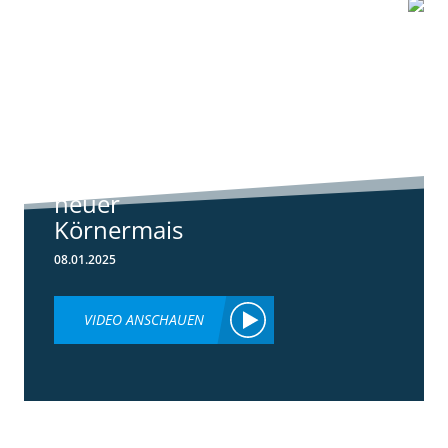
1:07
Standortreport
Schwanau – DKC
4540
ertragsstarker
neuer
Körnermais
08.01.2025
VIDEO ANSCHAUEN