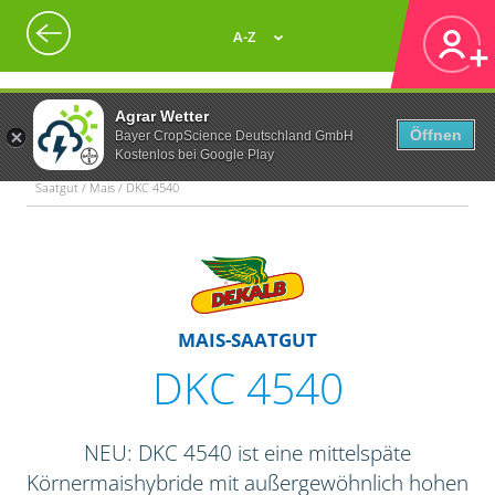
A-Z
Agrar Wetter
Öffnen
Bayer CropScience Deutschland GmbH
Kostenlos bei Google Play
Saatgut / Mais / DKC 4540
MAIS-SAATGUT
DKC 4540
NEU: DKC 4540 ist eine mittelspäte
Körnermaishybride mit außergewöhnlich hohen