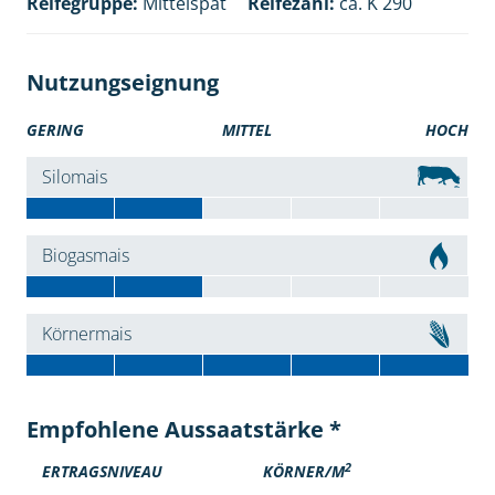
Reifegruppe:
Mittelspät
Reifezahl:
ca. K 290
Nutzungseignung
GERING
MITTEL
HOCH
Silomais
Biogasmais
Körnermais
Empfohlene Aussaatstärke *
2
ERTRAGSNIVEAU
KÖRNER/M