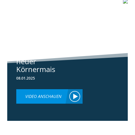
1:07
Standortreport
Schwanau – DKC
4540
ertragsstarker
neuer
Körnermais
08.01.2025
VIDEO ANSCHAUEN