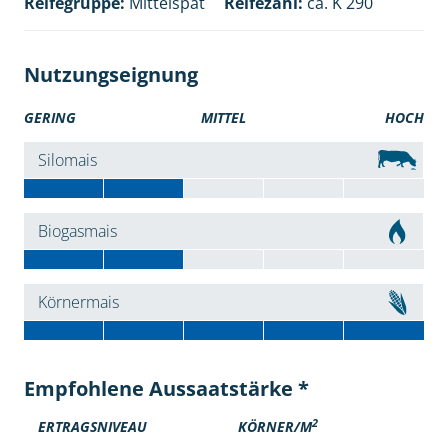
Reifegruppe:
Mittelspät
Reifezahl:
ca. K 290
Nutzungseignung
GERING
MITTEL
HOCH
Silomais
Biogasmais
Körnermais
Empfohlene Aussaatstärke *
2
ERTRAGSNIVEAU
KÖRNER/M