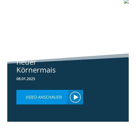
1:07
Standortreport
Schwanau – DKC
4540
ertragsstarker
neuer
Körnermais
08.01.2025
VIDEO ANSCHAUEN