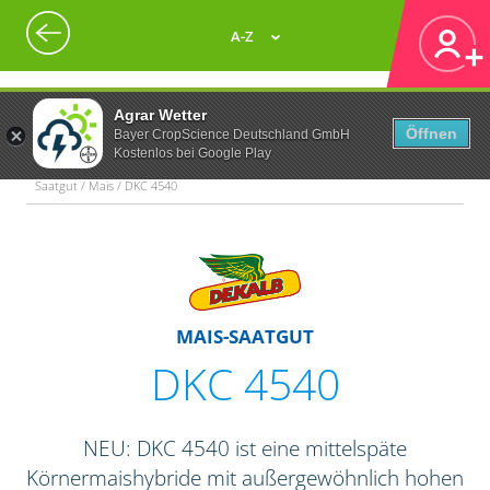
A-Z
Agrar Wetter
Öffnen
Bayer CropScience Deutschland GmbH
Kostenlos bei Google Play
Saatgut / Mais / DKC 4540
MAIS-SAATGUT
DKC 4540
NEU: DKC 4540 ist eine mittelspäte
Körnermaishybride mit außergewöhnlich hohen