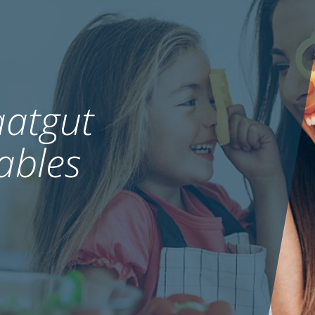
atgut
ables