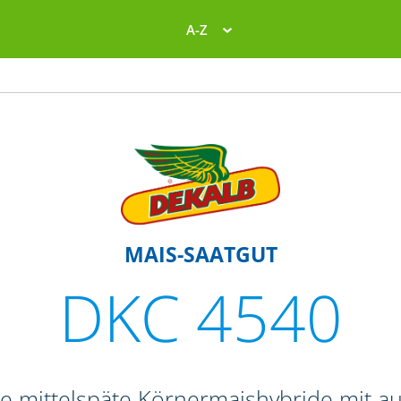
A-Z
MAIS-SAATGUT
DKC 4540
ne mittelspäte Körnermaishybride mit 