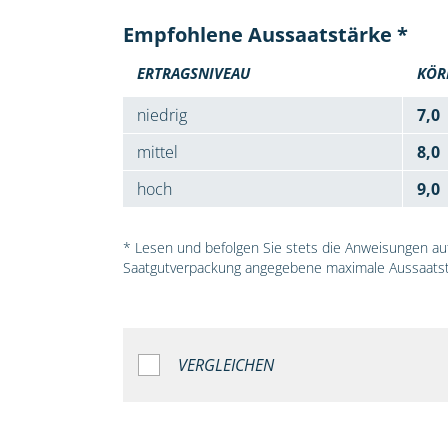
Empfohlene Aussaatstärke *
ERTRAGSNIVEAU
KÖR
niedrig
7,0
mittel
8,0
hoch
9,0
* Lesen und befolgen Sie stets die Anweisungen auf 
Saatgutverpackung angegebene maximale Aussaatst
VERGLEICHEN