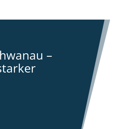
chwanau –
starker
s