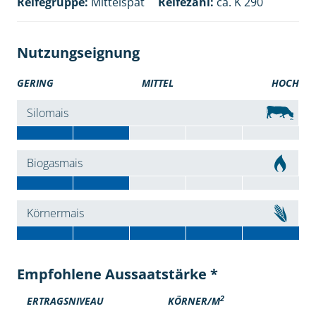
Reifegruppe:
Mittelspät
Reifezahl:
ca. K 290
Nutzungseignung
GERING
MITTEL
HOCH
Silomais
Biogasmais
Körnermais
Empfohlene Aussaatstärke *
2
ERTRAGSNIVEAU
KÖRNER/M