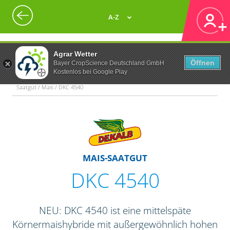
A-Z
Agrar Wetter
Öffnen
Bayer CropScience Deutschland GmbH
Kostenlos bei Google Play
Saatgut / Mais / DKC 4540
MAIS-SAATGUT
DKC 4540
NEU: DKC 4540 ist eine mittelspäte
Körnermaishybride mit außergewöhnlich hohen