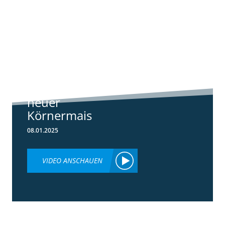
1:07
Standortreport
Schwanau – DKC
4540
ertragsstarker
neuer
Körnermais
08.01.2025
VIDEO ANSCHAUEN