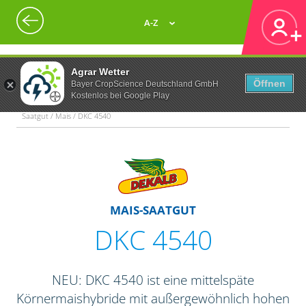
A-Z
Agrar Wetter
Öffnen
Bayer CropScience Deutschland GmbH
Kostenlos bei Google Play
Saatgut / Mais / DKC 4540
MAIS-SAATGUT
DKC 4540
NEU: DKC 4540 ist eine mittelspäte
Körnermaishybride mit außergewöhnlich hohen