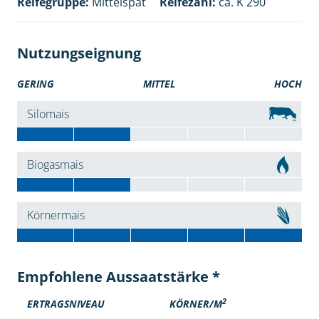
Reifegruppe:
Mittelspät
Reifezahl:
ca. K 290
Nutzungseignung
GERING
MITTEL
HOCH
Silomais
Biogasmais
Körnermais
Empfohlene Aussaatstärke *
2
ERTRAGSNIVEAU
KÖRNER/M