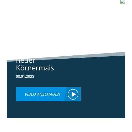
1:07
Standortreport
Schwanau – DKC
4540
ertragsstarker
neuer
Körnermais
08.01.2025
VIDEO ANSCHAUEN