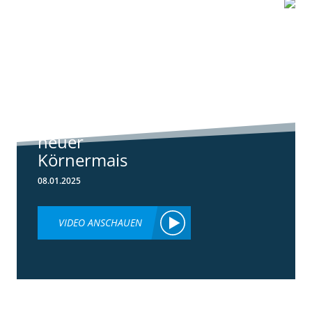
1:07
Standortreport
Schwanau – DKC
4540
ertragsstarker
neuer
Körnermais
08.01.2025
VIDEO ANSCHAUEN