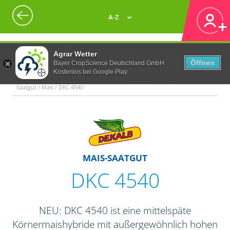
A-Z
Agrar Wetter
Öffnen
Bayer CropScience Deutschland GmbH
Kostenlos bei Google Play
Saatgut / Mais / DKC 4540
MAIS-SAATGUT
DKC 4540
NEU: DKC 4540 ist eine mittelspäte
Körnermaishybride mit außergewöhnlich hohen