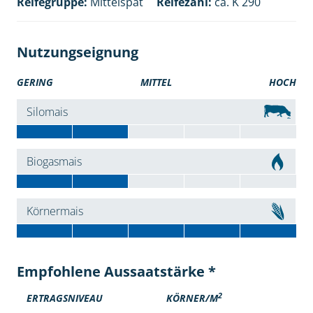
Reifegruppe:
Mittelspät
Reifezahl:
ca. K 290
Nutzungseignung
GERING
MITTEL
HOCH
Silomais
Biogasmais
Körnermais
Empfohlene Aussaatstärke *
2
ERTRAGSNIVEAU
KÖRNER/M