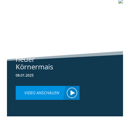
1:07
Standortreport
Schwanau – DKC
4540
ertragsstarker
neuer
Körnermais
08.01.2025
VIDEO ANSCHAUEN