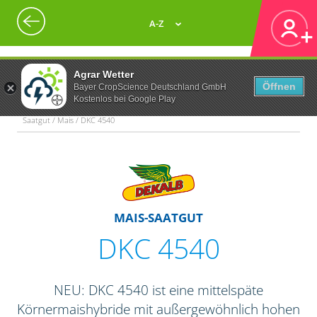
A-Z
Agrar Wetter
Öffnen
Bayer CropScience Deutschland GmbH
Kostenlos bei Google Play
Saatgut / Mais / DKC 4540
MAIS-SAATGUT
DKC 4540
NEU: DKC 4540 ist eine mittelspäte
Körnermaishybride mit außergewöhnlich hohen