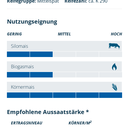
Reifegruppe:
Mittelspät
Reifezahl:
ca. K 290
Nutzungseignung
GERING
MITTEL
HOCH
Silomais
Biogasmais
Körnermais
Empfohlene Aussaatstärke *
2
ERTRAGSNIVEAU
KÖRNER/M