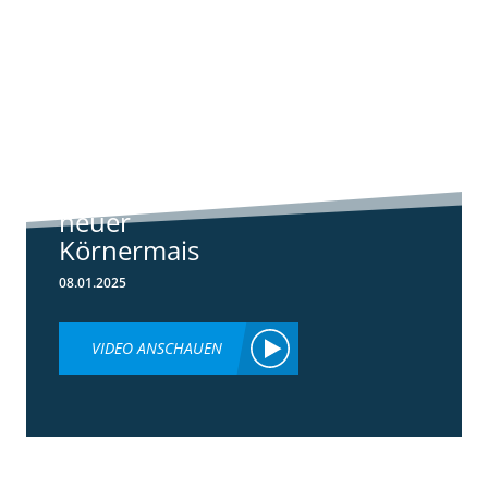
1:07
Standortreport
Schwanau – DKC
4540
ertragsstarker
neuer
Körnermais
08.01.2025
VIDEO ANSCHAUEN