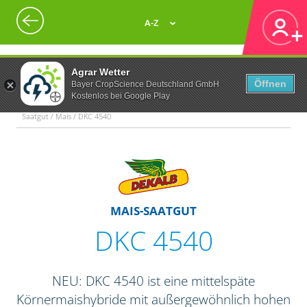
A-Z
Agrar Wetter
Öffnen
Bayer CropScience Deutschland GmbH
Kostenlos bei Google Play
Saatgut / Mais / DKC 4540
MAIS-SAATGUT
DKC 4540
NEU: DKC 4540 ist eine mittelspäte
Körnermaishybride mit außergewöhnlich hohen