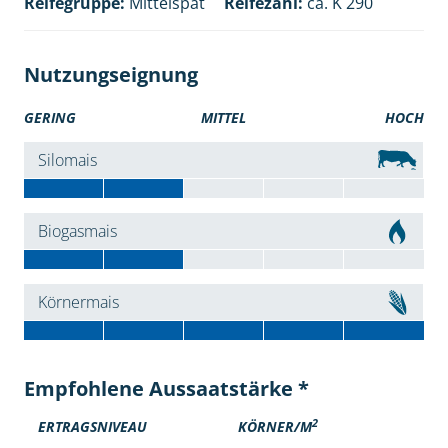
Reifegruppe:
Mittelspät
Reifezahl:
ca. K 290
Nutzungseignung
GERING
MITTEL
HOCH
Silomais
Biogasmais
Körnermais
Empfohlene Aussaatstärke *
2
ERTRAGSNIVEAU
KÖRNER/M