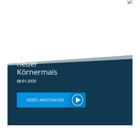
1:07
Standortreport
Schwanau – DKC
4540
ertragsstarker
neuer
Körnermais
08.01.2025
VIDEO ANSCHAUEN