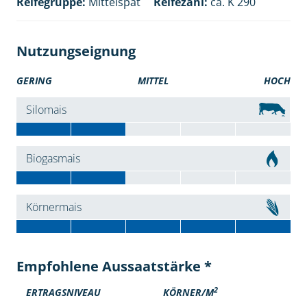
Reifegruppe:
Mittelspät
Reifezahl:
ca. K 290
Nutzungseignung
GERING
MITTEL
HOCH
Silomais
Biogasmais
Körnermais
Empfohlene Aussaatstärke *
2
ERTRAGSNIVEAU
KÖRNER/M