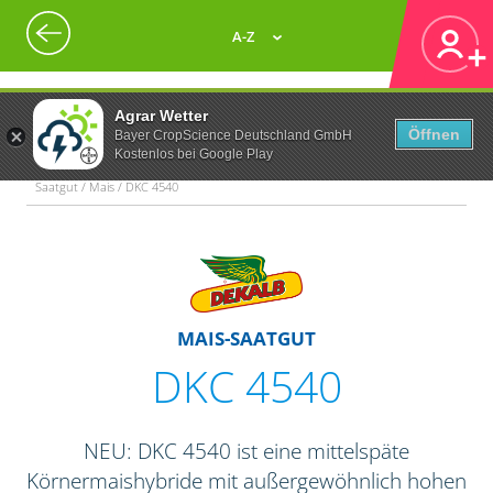
A-Z
Agrar Wetter
Öffnen
Bayer CropScience Deutschland GmbH
Kostenlos bei Google Play
Saatgut / Mais / DKC 4540
MAIS-SAATGUT
DKC 4540
NEU: DKC 4540 ist eine mittelspäte
Körnermaishybride mit außergewöhnlich hohen