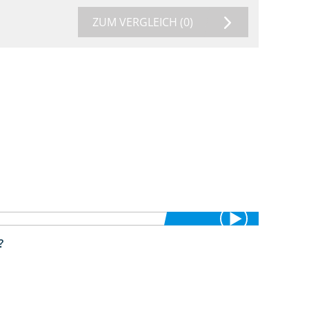
ZUM VERGLEICH
(0)
?
1:38