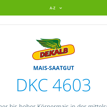
A-Z
MAIS-SAATGUT
DKC 4603
her bis hoher Körnermais in der mittel