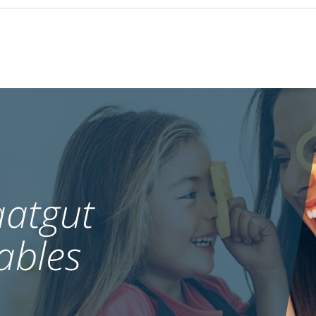
atgut
ables