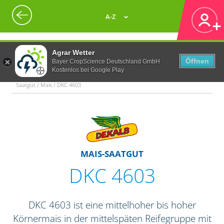
A-Z
Agrar Wetter
Öffnen
Bayer CropScience Deutschland GmbH
Kostenlos bei Google Play
Saatgut / Mais / DKC 4603
MAIS-SAATGUT
DKC 4603
DKC 4603 ist eine mittelhoher bis hoher
Körnermais in der mittelspäten Reifegruppe mit