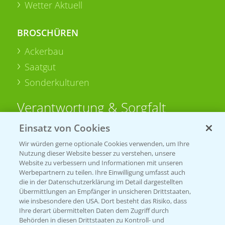
Wetter Aktuell
BROSCHÜREN
Ackerbau
Saatgut
Sonderkulturen
Verantwortung & Sorgfalt
Einsatz von Cookies
PAMIRA - Packmittelrücknahme
Wir würden gerne optionale Cookies verwenden, um Ihre
Sammelstellen und Termine
Nutzung dieser Website besser zu verstehen, unsere
Website zu verbessern und Informationen mit unseren
Werbepartnern zu teilen. Ihre Einwilligung umfasst auch
PRE - Chemikalien sicher entsorgen
die in der Datenschutzerklärung im Detail dargestellten
Übermittlungen an Empfänger in unsicheren Drittstaaten,
Sammelstellen und Termine
wie insbesondere den USA. Dort besteht das Risiko, dass
Ihre derart übermittelten Daten dem Zugriff durch
Behörden in diesen Drittstaaten zu Kontroll- und