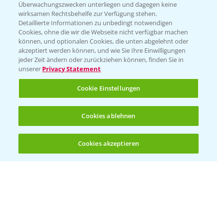
Überwachungszwecken unterliegen und dagegen keine
Kontakt & Notfall
wirksamen Rechtsbehelfe zur Verfügung stehen.
Detaillierte Informationen zu unbedingt notwendigen
Cookies, ohne die wir die Webseite nicht verfügbar machen
Beratung auf WhatsApp
können, und optionalen Cookies, die unten abgelehnt oder
T.
+49 (0)174 346 564 1
akzeptiert werden können, und wie Sie Ihre Einwilligungen
jeder Zeit ändern oder zurückziehen können, finden Sie in
unserer
Privacy Statement
KONTAKT
Cookie Einstellungen
Hilfe in Notfällen
Cookies ablehnen
T.
+49 (0)214/30-20220
Cookies akzeptieren
Öffnen
Bis zu 4 Produkte vergleichen:
(noch 4)
Folgen Sie uns