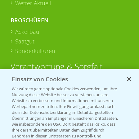
Wetter Aktuell
BROSCHÜREN
Ackerbau
Saatgut
Sonderkulturen
Verantwortung & Sorgfalt
Einsatz von Cookies
PAMIRA - Packmittelrücknahme
Wir würden gerne optionale Cookies verwenden, um Ihre
Sammelstellen und Termine
Nutzung dieser Website besser zu verstehen, unsere
Website zu verbessern und Informationen mit unseren
Werbepartnern zu teilen. Ihre Einwilligung umfasst auch
PRE - Chemikalien sicher entsorgen
die in der Datenschutzerklärung im Detail dargestellten
Übermittlungen an Empfänger in unsicheren Drittstaaten,
Sammelstellen und Termine
wie insbesondere den USA. Dort besteht das Risiko, dass
Ihre derart übermittelten Daten dem Zugriff durch
Behörden in diesen Drittstaaten zu Kontroll- und