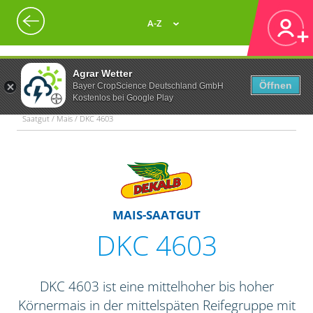
A-Z
Agrar Wetter
Öffnen
Bayer CropScience Deutschland GmbH
Kostenlos bei Google Play
Saatgut / Mais / DKC 4603
MAIS-SAATGUT
DKC 4603
DKC 4603 ist eine mittelhoher bis hoher
Körnermais in der mittelspäten Reifegruppe mit