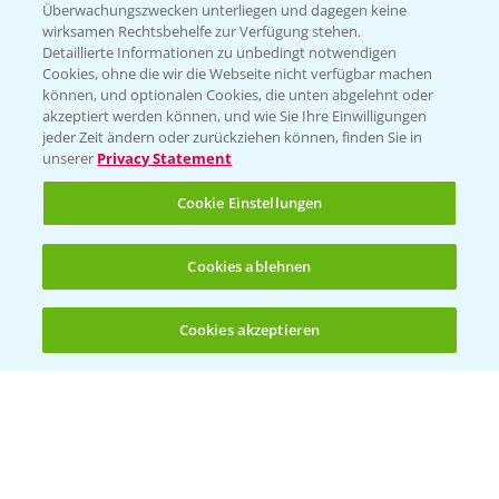
Überwachungszwecken unterliegen und dagegen keine
Kontakt & Notfall
wirksamen Rechtsbehelfe zur Verfügung stehen.
Detaillierte Informationen zu unbedingt notwendigen
Cookies, ohne die wir die Webseite nicht verfügbar machen
Beratung auf WhatsApp
können, und optionalen Cookies, die unten abgelehnt oder
T.
+49 (0)174 346 564 1
akzeptiert werden können, und wie Sie Ihre Einwilligungen
jeder Zeit ändern oder zurückziehen können, finden Sie in
unserer
Privacy Statement
KONTAKT
Cookie Einstellungen
Hilfe in Notfällen
Cookies ablehnen
T.
+49 (0)214/30-20220
Cookies akzeptieren
Öffnen
Bis zu 4 Produkte vergleichen:
(noch 4)
Folgen Sie uns