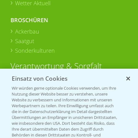
Wetter Aktuell
BROSCHÜREN
Ackerbau
Saatgut
Sonderkulturen
Verantwortung & Sorgfalt
Einsatz von Cookies
PAMIRA - Packmittelrücknahme
Wir würden gerne optionale Cookies verwenden, um Ihre
Sammelstellen und Termine
Nutzung dieser Website besser zu verstehen, unsere
Website zu verbessern und Informationen mit unseren
Werbepartnern zu teilen. Ihre Einwilligung umfasst auch
PRE - Chemikalien sicher entsorgen
die in der Datenschutzerklärung im Detail dargestellten
Übermittlungen an Empfänger in unsicheren Drittstaaten,
Sammelstellen und Termine
wie insbesondere den USA. Dort besteht das Risiko, dass
Ihre derart übermittelten Daten dem Zugriff durch
Behörden in diesen Drittstaaten zu Kontroll- und