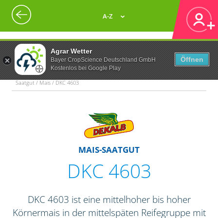
A-Z
Agrar Wetter
Öffnen
Bayer CropScience Deutschland GmbH
Kostenlos bei Google Play
Saatgut / Mais / DKC 4603
MAIS-SAATGUT
DKC 4603
DKC 4603 ist eine mittelhoher bis hoher
Körnermais in der mittelspäten Reifegruppe mit