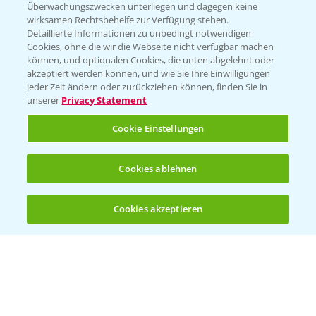
Überwachungszwecken unterliegen und dagegen keine
Kontakt & Notfall
wirksamen Rechtsbehelfe zur Verfügung stehen.
Detaillierte Informationen zu unbedingt notwendigen
Cookies, ohne die wir die Webseite nicht verfügbar machen
Beratung auf WhatsApp
können, und optionalen Cookies, die unten abgelehnt oder
T.
+49 (0)174 346 564 1
akzeptiert werden können, und wie Sie Ihre Einwilligungen
jeder Zeit ändern oder zurückziehen können, finden Sie in
unserer
Privacy Statement
KONTAKT
Cookie Einstellungen
Hilfe in Notfällen
Cookies ablehnen
T.
+49 (0)214/30-20220
Cookies akzeptieren
Öffnen
Bis zu 4 Produkte vergleichen:
(noch 4)
Folgen Sie uns