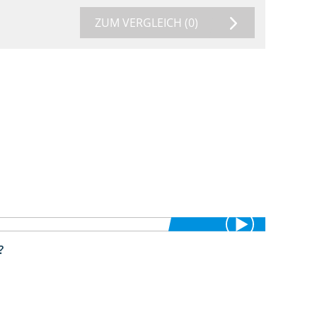
ZUM VERGLEICH
(0)
?
1:38