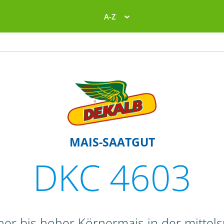
A-Z
MAIS-SAATGUT
DKC 4603
her bis hoher Körnermais in der mittel