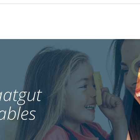
atgut
ables