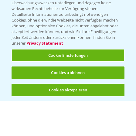
Überwachungszwecken unterliegen und dagegen keine
Kontakt & Notfall
wirksamen Rechtsbehelfe zur Verfügung stehen.
Detaillierte Informationen zu unbedingt notwendigen
Cookies, ohne die wir die Webseite nicht verfügbar machen
Beratung auf WhatsApp
können, und optionalen Cookies, die unten abgelehnt oder
T.
+49 (0)174 346 564 1
akzeptiert werden können, und wie Sie Ihre Einwilligungen
jeder Zeit ändern oder zurückziehen können, finden Sie in
unserer
Privacy Statement
KONTAKT
Cookie Einstellungen
Hilfe in Notfällen
Cookies ablehnen
T.
+49 (0)214/30-20220
Cookies akzeptieren
Öffnen
Bis zu 4 Produkte vergleichen:
(noch 4)
Folgen Sie uns