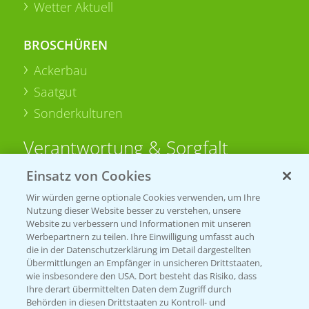
Wetter Aktuell
BROSCHÜREN
Ackerbau
Saatgut
Sonderkulturen
Verantwortung & Sorgfalt
Einsatz von Cookies
PAMIRA - Packmittelrücknahme
Wir würden gerne optionale Cookies verwenden, um Ihre
Sammelstellen und Termine
Nutzung dieser Website besser zu verstehen, unsere
Website zu verbessern und Informationen mit unseren
Werbepartnern zu teilen. Ihre Einwilligung umfasst auch
PRE - Chemikalien sicher entsorgen
die in der Datenschutzerklärung im Detail dargestellten
Übermittlungen an Empfänger in unsicheren Drittstaaten,
Sammelstellen und Termine
wie insbesondere den USA. Dort besteht das Risiko, dass
Ihre derart übermittelten Daten dem Zugriff durch
Behörden in diesen Drittstaaten zu Kontroll- und