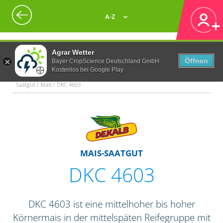
A-Z
Agrar Wetter
Öffnen
Bayer CropScience Deutschland GmbH
Kostenlos bei Google Play
Saatgut / Mais / DKC 4603
MAIS-SAATGUT
DKC 4603
DKC 4603 ist eine mittelhoher bis hoher
Körnermais in der mittelspäten Reifegruppe mit