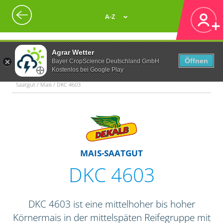
A-Z
Agrar Wetter
Öffnen
Bayer CropScience Deutschland GmbH
Kostenlos bei Google Play
Saatgut / Mais / DKC 4603
MAIS-SAATGUT
DKC 4603
DKC 4603 ist eine mittelhoher bis hoher
Körnermais in der mittelspäten Reifegruppe mit