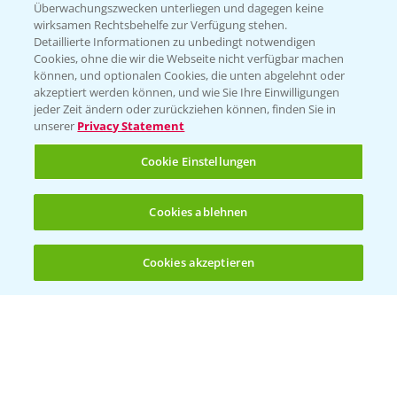
Überwachungszwecken unterliegen und dagegen keine
Kontakt & Notfall
wirksamen Rechtsbehelfe zur Verfügung stehen.
Detaillierte Informationen zu unbedingt notwendigen
Cookies, ohne die wir die Webseite nicht verfügbar machen
Beratung auf WhatsApp
können, und optionalen Cookies, die unten abgelehnt oder
T.
+49 (0)174 346 564 1
akzeptiert werden können, und wie Sie Ihre Einwilligungen
jeder Zeit ändern oder zurückziehen können, finden Sie in
unserer
Privacy Statement
KONTAKT
Cookie Einstellungen
Hilfe in Notfällen
Cookies ablehnen
T.
+49 (0)214/30-20220
Cookies akzeptieren
Öffnen
Bis zu 4 Produkte vergleichen:
(noch 4)
Folgen Sie uns