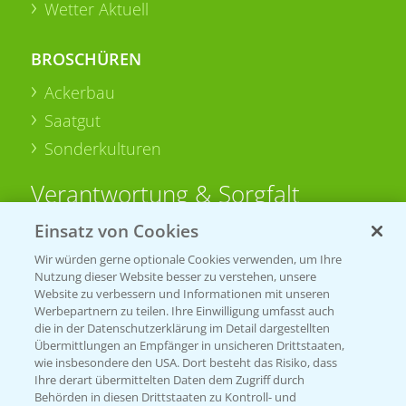
Wetter Aktuell
BROSCHÜREN
Ackerbau
Saatgut
Sonderkulturen
Verantwortung & Sorgfalt
Einsatz von Cookies
PAMIRA - Packmittelrücknahme
Wir würden gerne optionale Cookies verwenden, um Ihre
Sammelstellen und Termine
Nutzung dieser Website besser zu verstehen, unsere
Website zu verbessern und Informationen mit unseren
Werbepartnern zu teilen. Ihre Einwilligung umfasst auch
PRE - Chemikalien sicher entsorgen
die in der Datenschutzerklärung im Detail dargestellten
Übermittlungen an Empfänger in unsicheren Drittstaaten,
Sammelstellen und Termine
wie insbesondere den USA. Dort besteht das Risiko, dass
Ihre derart übermittelten Daten dem Zugriff durch
Behörden in diesen Drittstaaten zu Kontroll- und