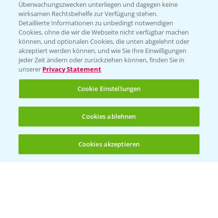
Überwachungszwecken unterliegen und dagegen keine
Kontakt & Notfall
wirksamen Rechtsbehelfe zur Verfügung stehen.
Detaillierte Informationen zu unbedingt notwendigen
Cookies, ohne die wir die Webseite nicht verfügbar machen
Beratung auf WhatsApp
können, und optionalen Cookies, die unten abgelehnt oder
T.
+49 (0)174 346 564 1
akzeptiert werden können, und wie Sie Ihre Einwilligungen
jeder Zeit ändern oder zurückziehen können, finden Sie in
unserer
Privacy Statement
KONTAKT
Cookie Einstellungen
Hilfe in Notfällen
Cookies ablehnen
T.
+49 (0)214/30-20220
Cookies akzeptieren
Öffnen
Bis zu 4 Produkte vergleichen:
(noch 4)
Folgen Sie uns