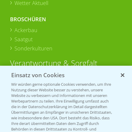
Wetter Aktuell
BROSCHÜREN
Ackerbau
Saatgut
Sonderkulturen
Verantwortung & Sorgfalt
Einsatz von Cookies
PAMIRA - Packmittelrücknahme
Wir würden gerne optionale Cookies verwenden, um Ihre
Sammelstellen und Termine
Nutzung dieser Website besser zu verstehen, unsere
Website zu verbessern und Informationen mit unseren
Werbepartnern zu teilen. Ihre Einwilligung umfasst auch
PRE - Chemikalien sicher entsorgen
die in der Datenschutzerklärung im Detail dargestellten
Übermittlungen an Empfänger in unsicheren Drittstaaten,
Sammelstellen und Termine
wie insbesondere den USA. Dort besteht das Risiko, dass
Ihre derart übermittelten Daten dem Zugriff durch
Behörden in diesen Drittstaaten zu Kontroll- und