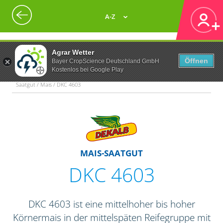
A-Z
Agrar Wetter
Öffnen
Bayer CropScience Deutschland GmbH
Kostenlos bei Google Play
Saatgut / Mais / DKC 4603
MAIS-SAATGUT
DKC 4603
DKC 4603 ist eine mittelhoher bis hoher
Körnermais in der mittelspäten Reifegruppe mit