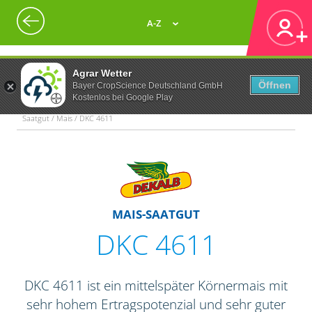
A-Z
Agrar Wetter
Öffnen
Bayer CropScience Deutschland GmbH
Kostenlos bei Google Play
Saatgut / Mais / DKC 4611
MAIS-SAATGUT
DKC 4611
DKC 4611 ist ein mittelspäter Körnermais mit
sehr hohem Ertragspotenzial und sehr guter