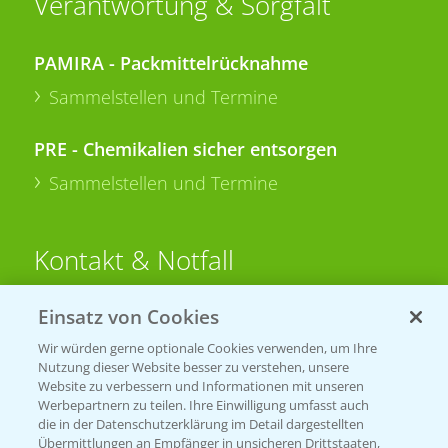
Verantwortung & Sorgfalt
PAMIRA - Packmittelrücknahme
Sammelstellen und Termine
PRE - Chemikalien sicher entsorgen
Sammelstellen und Termine
Kontakt & Notfall
Einsatz von Cookies
Beratung auf WhatsApp
T.
+49 (0)174 346 564 1
Wir würden gerne optionale Cookies verwenden, um Ihre
Nutzung dieser Website besser zu verstehen, unsere
Website zu verbessern und Informationen mit unseren
KONTAKT
Werbepartnern zu teilen. Ihre Einwilligung umfasst auch
die in der Datenschutzerklärung im Detail dargestellten
Übermittlungen an Empfänger in unsicheren Drittstaaten,