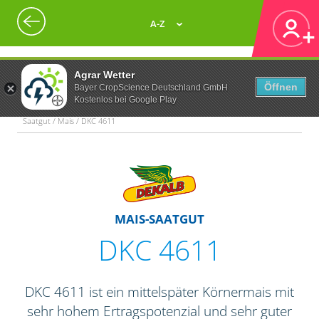
A-Z
Agrar Wetter
Öffnen
Bayer CropScience Deutschland GmbH
Kostenlos bei Google Play
Saatgut / Mais / DKC 4611
MAIS-SAATGUT
DKC 4611
DKC 4611 ist ein mittelspäter Körnermais mit
sehr hohem Ertragspotenzial und sehr guter