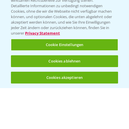
wirksamen Rechtsbehelfe zur Verfügung stehen.
Detaillierte Informationen zu unbedingt notwendigen
Cookies, ohne die wir die Webseite nicht verfügbar machen
können, und optionalen Cookies, die unten abgelehnt oder
akzeptiert werden können, und wie Sie Ihre Einwilligungen
jeder Zeit ändern oder zurückziehen können, finden Sie in
Folgen Sie uns
unserer
Privacy Statement
Cookie Einstellungen
Cookies ablehnen
Cookies akzeptieren
Öffnen
Bis zu 4 Produkte vergleichen:
(noch 4)
Allgemeine Nutzungsbedingungen
Datenschutzerklärung
Impressum
Gebrauchshinweise
© Bayer CropScience Deutschland GmbH