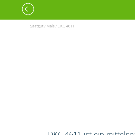
Saatgut / Mais / DKC 4611
DKC 4611 ist ein mittels