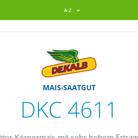
A-Z
MAIS-SAATGUT
DKC 4611
päter Körnermais mit sehr hohem Ertrag