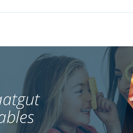
atgut
ables