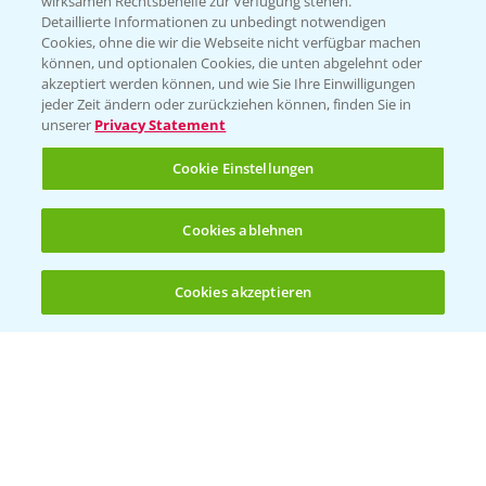
wirksamen Rechtsbehelfe zur Verfügung stehen.
Detaillierte Informationen zu unbedingt notwendigen
Cookies, ohne die wir die Webseite nicht verfügbar machen
können, und optionalen Cookies, die unten abgelehnt oder
akzeptiert werden können, und wie Sie Ihre Einwilligungen
jeder Zeit ändern oder zurückziehen können, finden Sie in
Folgen Sie uns
unserer
Privacy Statement
Cookie Einstellungen
Cookies ablehnen
Cookies akzeptieren
Öffnen
Bis zu 4 Produkte vergleichen:
(noch 4)
Allgemeine Nutzungsbedingungen
Datenschutzerklärung
Impressum
Gebrauchshinweise
© Bayer CropScience Deutschland GmbH