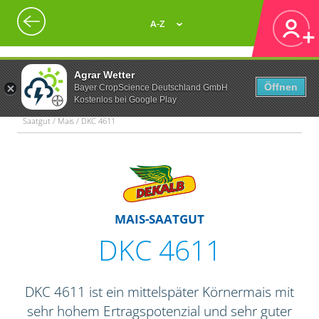
A-Z
Agrar Wetter
Öffnen
Bayer CropScience Deutschland GmbH
Kostenlos bei Google Play
Saatgut / Mais / DKC 4611
MAIS-SAATGUT
DKC 4611
DKC 4611 ist ein mittelspäter Körnermais mit
sehr hohem Ertragspotenzial und sehr guter