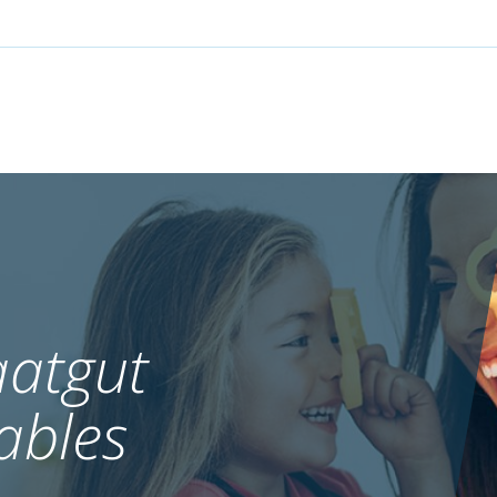
atgut
ables