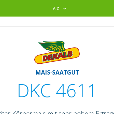
A-Z
MAIS-SAATGUT
DKC 4611
päter Körnermais mit sehr hohem Ertrag