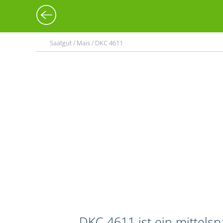
Saatgut / Mais / DKC 4611
DKC 4611 ist ein mittels