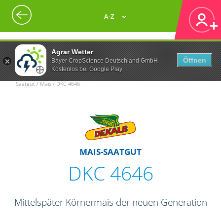
A-Z
Agrar Wetter
Öffnen
Bayer CropScience Deutschland GmbH
Kostenlos bei Google Play
Saatgut / Mais / DKC 4646
MAIS-SAATGUT
DKC 4646
Mittelspäter Körnermais der neuen Generation