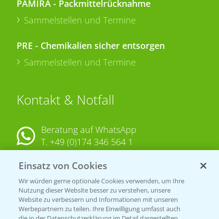
PAMIRA - Packmittelrücknahme
Sammelstellen und Termine
PRE - Chemikalien sicher entsorgen
Sammelstellen und Termine
Kontakt & Notfall
Beratung auf WhatsApp
T.
+49 (0)174 346 564 1
Einsatz von Cookies
KONTAKT
Wir würden gerne optionale Cookies verwenden, um Ihre
Nutzung dieser Website besser zu verstehen, unsere
Hilfe in Notfällen
Website zu verbessern und Informationen mit unseren
T.
+49 (0)214/30-20220
Werbepartnern zu teilen. Ihre Einwilligung umfasst auch
die in der Datenschutzerklärung im Detail dargestellten