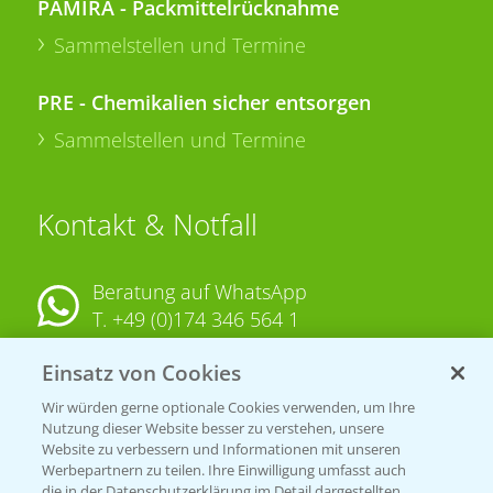
PAMIRA - Packmittelrücknahme
Sammelstellen und Termine
PRE - Chemikalien sicher entsorgen
Sammelstellen und Termine
Kontakt & Notfall
Beratung auf WhatsApp
T.
+49 (0)174 346 564 1
Einsatz von Cookies
KONTAKT
Wir würden gerne optionale Cookies verwenden, um Ihre
Nutzung dieser Website besser zu verstehen, unsere
Hilfe in Notfällen
Website zu verbessern und Informationen mit unseren
T.
+49 (0)214/30-20220
Werbepartnern zu teilen. Ihre Einwilligung umfasst auch
die in der Datenschutzerklärung im Detail dargestellten