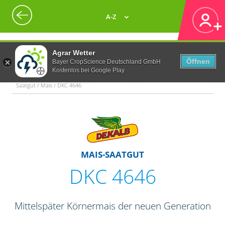
A-Z
Agrar Wetter
Öffnen
Bayer CropScience Deutschland GmbH
Kostenlos bei Google Play
Saatgut / Mais / DKC 4646
MAIS-SAATGUT
DKC 4646
Mittelspäter Körnermais der neuen Generation