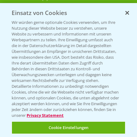
Einsatz von Cookies
KONTAKT
Wir würden gerne optionale Cookies verwenden, um Ihre
Nutzung dieser Website besser zu verstehen, unsere
Hilfe in Notfällen
Website zu verbessern und Informationen mit unseren
T.
+49 (0)214/30-20220
Werbepartnern zu teilen. Ihre Einwilligung umfasst auch
die in der Datenschutzerklärung im Detail dargestellten
Übermittlungen an Empfänger in unsicheren Drittstaaten,
wie insbesondere den USA. Dort besteht das Risiko, dass
Ihre derart übermittelten Daten dem Zugriff durch
Behörden in diesen Drittstaaten zu Kontroll- und
Überwachungszwecken unterliegen und dagegen keine
wirksamen Rechtsbehelfe zur Verfügung stehen.
Folgen Sie uns
Detaillierte Informationen zu unbedingt notwendigen
Cookies, ohne die wir die Webseite nicht verfügbar machen
können, und optionalen Cookies, die unten abgelehnt oder
akzeptiert werden können, und wie Sie Ihre Einwilligungen
jeder Zeit ändern oder zurückziehen können, finden Sie in
unserer
Privacy Statement
Cookie Einstellungen