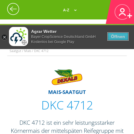
A-Z
Agrar Wetter
Öffnen
Bayer CropScience Deutschland GmbH
Kostenlos bei Google Play
Saatgut / Mais / DKC 4712
MAIS-SAATGUT
DKC 4712
DKC 4712 ist ein sehr leistungsstarker
Körnermais der mittelspäten Reifegruppe mit