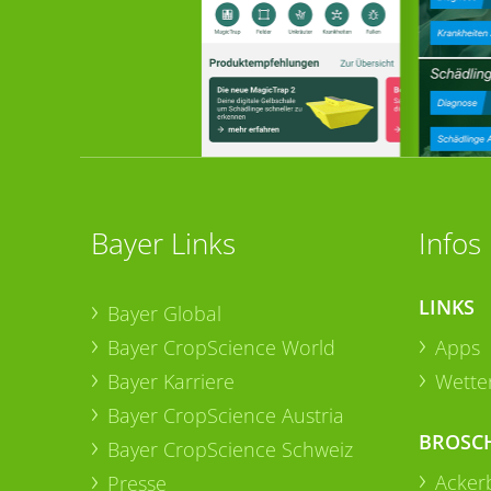
Bayer Links
Infos
LINKS
Bayer Global
Bayer CropScience World
Apps
Bayer Karriere
Wetter
Bayer CropScience Austria
BROSC
Bayer CropScience Schweiz
Acker
Presse