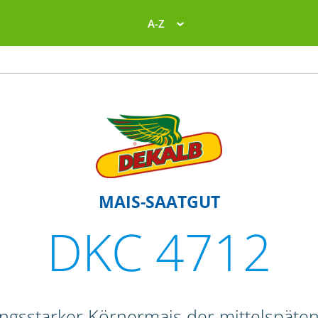
A-Z
MAIS-SAATGUT
DKC 4712
tungsstarker Körnermais der mittelspäte