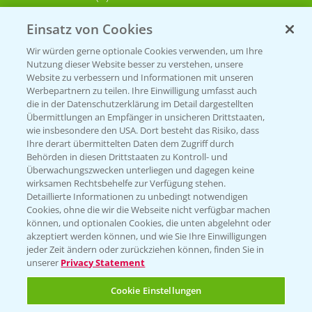
Einsatz von Cookies
KONTAKT
Wir würden gerne optionale Cookies verwenden, um Ihre
Nutzung dieser Website besser zu verstehen, unsere
Hilfe in Notfällen
Website zu verbessern und Informationen mit unseren
T.
+49 (0)214/30-20220
Werbepartnern zu teilen. Ihre Einwilligung umfasst auch
die in der Datenschutzerklärung im Detail dargestellten
Übermittlungen an Empfänger in unsicheren Drittstaaten,
wie insbesondere den USA. Dort besteht das Risiko, dass
Ihre derart übermittelten Daten dem Zugriff durch
Behörden in diesen Drittstaaten zu Kontroll- und
Überwachungszwecken unterliegen und dagegen keine
wirksamen Rechtsbehelfe zur Verfügung stehen.
Folgen Sie uns
Detaillierte Informationen zu unbedingt notwendigen
Cookies, ohne die wir die Webseite nicht verfügbar machen
können, und optionalen Cookies, die unten abgelehnt oder
akzeptiert werden können, und wie Sie Ihre Einwilligungen
jeder Zeit ändern oder zurückziehen können, finden Sie in
unserer
Privacy Statement
Cookie Einstellungen