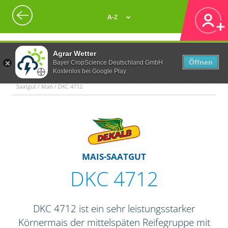
A-Z
Agrar Wetter
Öffnen
Bayer CropScience Deutschland GmbH
Kostenlos bei Google Play
Saatgut / Mais / DKC 4712
MAIS-SAATGUT
DKC 4712
DKC 4712 ist ein sehr leistungsstarker
Körnermais der mittelspäten Reifegruppe mit