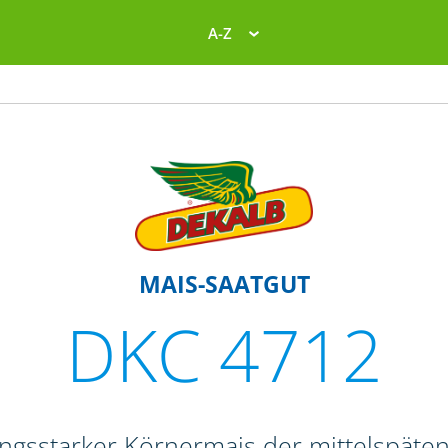
A-Z
MAIS-SAATGUT
DKC 4712
tungsstarker Körnermais der mittelspäte