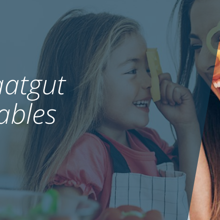
atgut
ables