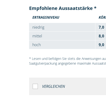
Empfohlene Aussaatstärke *
ERTRAGSNIVEAU
KÖR
niedrig
7,0
mittel
8,0
hoch
9,0
* Lesen und befolgen Sie stets die Anweisungen auf 
Saatgutverpackung angegebene maximale Aussaatst
VERGLEICHEN