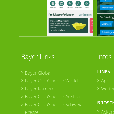
Bayer Links
Infos
LINKS
Bayer Global
Bayer CropScience World
Apps
Bayer Karriere
Wetter
Bayer CropScience Austria
BROSC
Bayer CropScience Schweiz
Acker
Presse