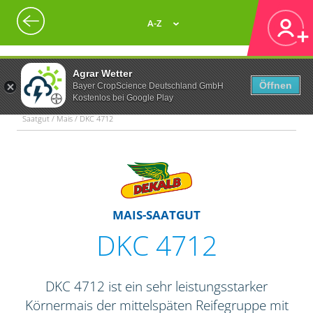
A-Z
Agrar Wetter
Öffnen
Bayer CropScience Deutschland GmbH
Kostenlos bei Google Play
Saatgut / Mais / DKC 4712
MAIS-SAATGUT
DKC 4712
DKC 4712 ist ein sehr leistungsstarker
Körnermais der mittelspäten Reifegruppe mit