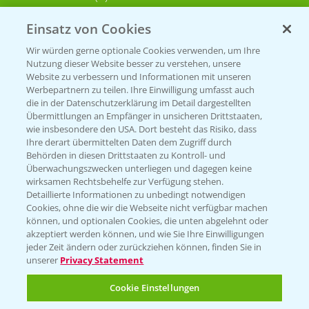
Einsatz von Cookies
KONTAKT
Wir würden gerne optionale Cookies verwenden, um Ihre
Nutzung dieser Website besser zu verstehen, unsere
Hilfe in Notfällen
Website zu verbessern und Informationen mit unseren
T.
+49 (0)214/30-20220
Werbepartnern zu teilen. Ihre Einwilligung umfasst auch
die in der Datenschutzerklärung im Detail dargestellten
Übermittlungen an Empfänger in unsicheren Drittstaaten,
wie insbesondere den USA. Dort besteht das Risiko, dass
Ihre derart übermittelten Daten dem Zugriff durch
Behörden in diesen Drittstaaten zu Kontroll- und
Überwachungszwecken unterliegen und dagegen keine
wirksamen Rechtsbehelfe zur Verfügung stehen.
Folgen Sie uns
Detaillierte Informationen zu unbedingt notwendigen
Cookies, ohne die wir die Webseite nicht verfügbar machen
können, und optionalen Cookies, die unten abgelehnt oder
akzeptiert werden können, und wie Sie Ihre Einwilligungen
jeder Zeit ändern oder zurückziehen können, finden Sie in
unserer
Privacy Statement
Cookie Einstellungen