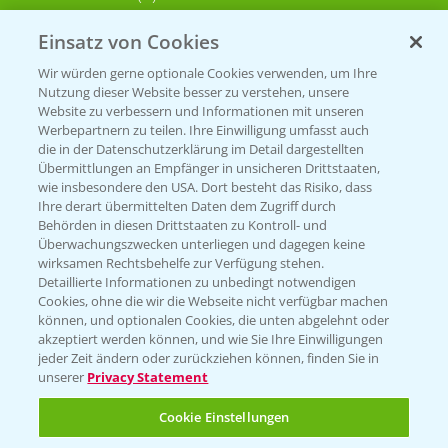
Einsatz von Cookies
KONTAKT
Wir würden gerne optionale Cookies verwenden, um Ihre
Nutzung dieser Website besser zu verstehen, unsere
Hilfe in Notfällen
Website zu verbessern und Informationen mit unseren
T.
+49 (0)214/30-20220
Werbepartnern zu teilen. Ihre Einwilligung umfasst auch
die in der Datenschutzerklärung im Detail dargestellten
Übermittlungen an Empfänger in unsicheren Drittstaaten,
wie insbesondere den USA. Dort besteht das Risiko, dass
Ihre derart übermittelten Daten dem Zugriff durch
Behörden in diesen Drittstaaten zu Kontroll- und
Überwachungszwecken unterliegen und dagegen keine
wirksamen Rechtsbehelfe zur Verfügung stehen.
Folgen Sie uns
Detaillierte Informationen zu unbedingt notwendigen
Cookies, ohne die wir die Webseite nicht verfügbar machen
können, und optionalen Cookies, die unten abgelehnt oder
akzeptiert werden können, und wie Sie Ihre Einwilligungen
jeder Zeit ändern oder zurückziehen können, finden Sie in
unserer
Privacy Statement
Cookie Einstellungen