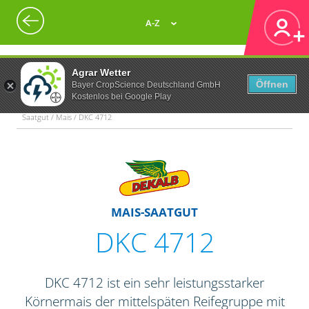
A-Z
Agrar Wetter
Öffnen
Bayer CropScience Deutschland GmbH
Kostenlos bei Google Play
Saatgut / Mais / DKC 4712
MAIS-SAATGUT
DKC 4712
DKC 4712 ist ein sehr leistungsstarker
Körnermais der mittelspäten Reifegruppe mit