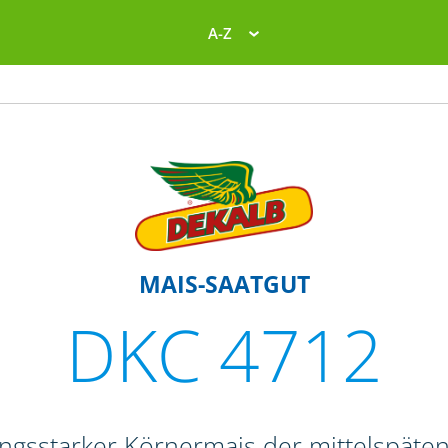
A-Z
MAIS-SAATGUT
DKC 4712
tungsstarker Körnermais der mittelspäte