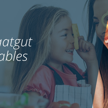
atgut
ables