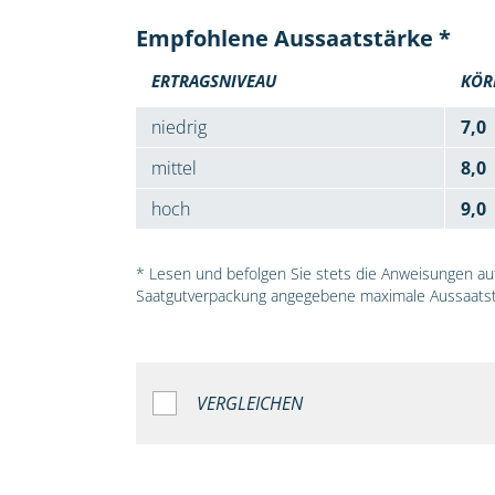
Empfohlene Aussaatstärke *
ERTRAGSNIVEAU
KÖR
niedrig
7,0
mittel
8,0
hoch
9,0
* Lesen und befolgen Sie stets die Anweisungen auf 
Saatgutverpackung angegebene maximale Aussaatst
VERGLEICHEN