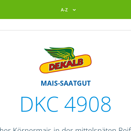
A-Z
MAIS-SAATGUT
DKC 4908
oher Körnermais in der mittelspäten Re