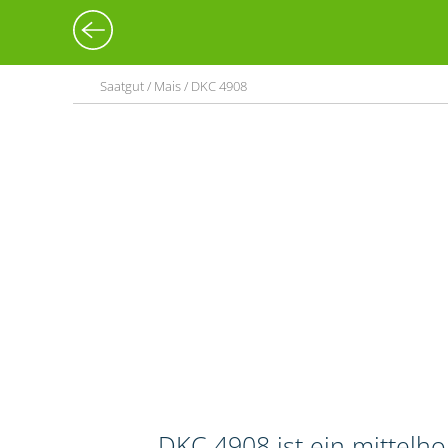
Saatgut / Mais / DKC 4908
DKC 4908 ist ein mittelh