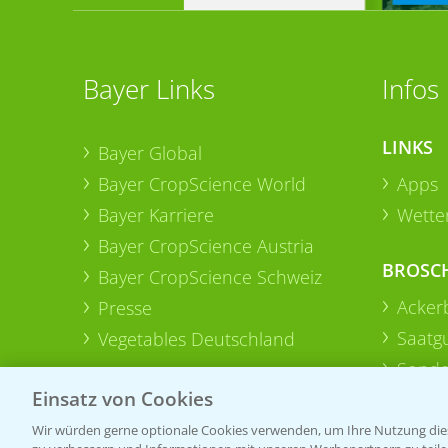
Bayer Links
Infos
LINKS
Bayer Global
Bayer CropScience World
Apps
Bayer Karriere
Wetter
Bayer CropScience Austria
BROSC
Bayer CropScience Schweiz
Acker
Presse
Saatg
Vegetables Deutschland
Sonde
Einsatz von Cookies
Wir würden gerne optionale Cookies verwenden, um Ihre Nutzung dies