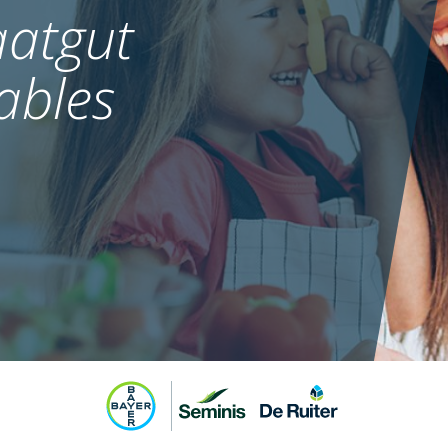
atgut
ables