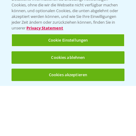
Cookies, ohne die wir die Webseite nicht verfügbar machen
Beratung auf WhatsApp
können, und optionalen Cookies, die unten abgelehnt oder
T.
+49 (0)174 346 564 1
akzeptiert werden können, und wie Sie Ihre Einwilligungen
jeder Zeit ändern oder zurückziehen können, finden Sie in
unserer
Privacy Statement
KONTAKT
Cookie Einstellungen
Hilfe in Notfällen
Cookies ablehnen
T.
+49 (0)214/30-20220
Cookies akzeptieren
Öffnen
Bis zu 4 Produkte vergleichen:
(noch 4)
Folgen Sie uns