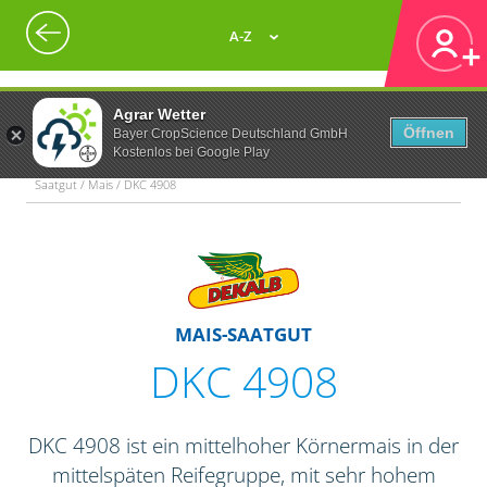
A-Z
Agrar Wetter
Öffnen
Bayer CropScience Deutschland GmbH
Kostenlos bei Google Play
Saatgut / Mais / DKC 4908
MAIS-SAATGUT
DKC 4908
DKC 4908 ist ein mittelhoher Körnermais in der
mittelspäten Reifegruppe, mit sehr hohem