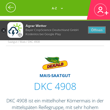
A-Z
Agrar Wetter
Öffnen
Bayer CropScience Deutschland GmbH
Kostenlos bei Google Play
Saatgut / Mais / DKC 4908
MAIS-SAATGUT
DKC 4908
DKC 4908 ist ein mittelhoher Körnermais in der
mittelspäten Reifegruppe, mit sehr hohem