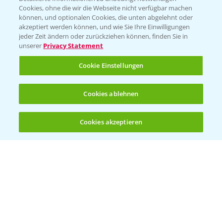
Cookies, ohne die wir die Webseite nicht verfügbar machen
Beratung auf WhatsApp
können, und optionalen Cookies, die unten abgelehnt oder
T.
+49 (0)174 346 564 1
akzeptiert werden können, und wie Sie Ihre Einwilligungen
jeder Zeit ändern oder zurückziehen können, finden Sie in
unserer
Privacy Statement
KONTAKT
Cookie Einstellungen
Hilfe in Notfällen
Cookies ablehnen
T.
+49 (0)214/30-20220
Cookies akzeptieren
Öffnen
Bis zu 4 Produkte vergleichen:
(noch 4)
Folgen Sie uns